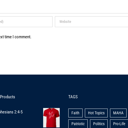
ext time I comment.
 Products
TAGS
hesians 2:4-5
Faith
Hot Topics
MAHA
Patriotic
Politics
Pro-Life