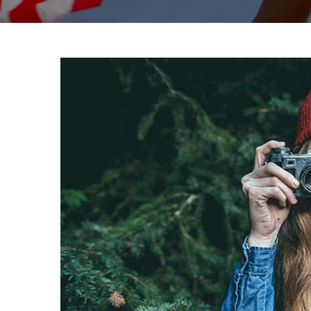
View
Larger
Image