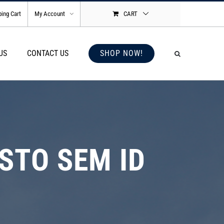
ing Cart
My Account
CART
US
CONTACT US
SHOP NOW!
STO SEM ID