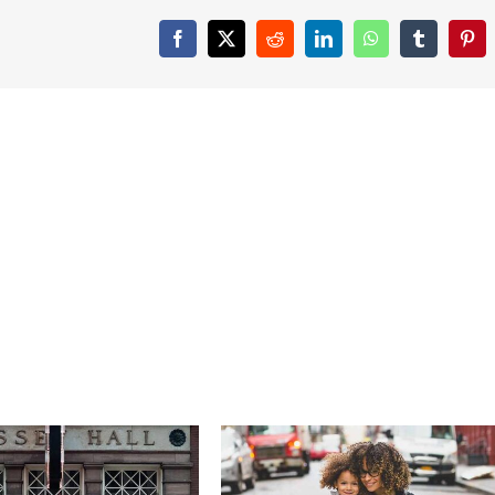
Facebook
X
Reddit
LinkedIn
WhatsApp
Tumblr
Pint