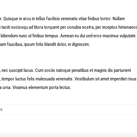
 Quisque in arcu in tellus facilisis venenatis vitae finibus tortor. Nullam
 taciti sociosqu ad litora torquent per conubia nostra, per inceptos himenaeo
 bibendum nunc ut finibus tempus. Aenean eu dui sed eros maximus vulputate.
m faucibus, ipsum felis blandit dolor, in dignissim.
bh, nec suscipit lacus. Cum sociis natoque penatibus et magnis dis parturient
 tempor luctus felis malesuada venenatis. Vestibulum sit amet imperdiet risus
rra urna. Vivamus elementum porta lectus.
ts