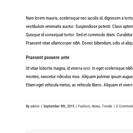
Nam lorem mauris, scelerisque nec iaculis id, dignissim a tortor.
vestibulum venenatis auctor. Suspendisse potenti. Class aptent
Quisque id consequat tortor. Sed et commodo diam. Curabitur
Praesent vitae ullamcorper nibh. Donec bibendum, odio ut aliqua
Praesent posuere ante
Ut vitae lobortis magna, id viverra orci. In eget scelerisque ni
montes, nascetur ridiculus mus. Aliquam pulvinar ipsum augue,
Etiam eget vehicula metus, ac vehicula libero. Aliquam et vive
By
admin
|
September 9th, 2015
|
Fashion
,
News
,
Trends
|
0 Commen