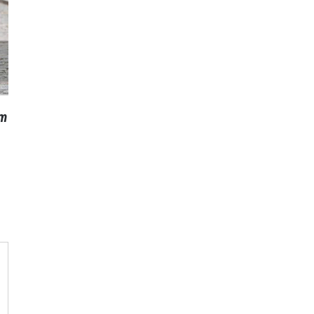
Fusce mattis nunc ut aliquam
September 9th, 2015
|
0 Comments